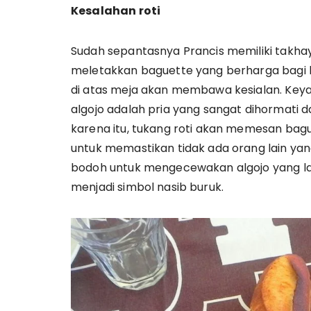
Kesalahan roti
Sudah sepantasnya Prancis memiliki takhay
meletakkan baguette yang berharga bagi ba
di atas meja akan membawa kesialan. Keyak
algojo adalah pria yang sangat dihormati da
karena itu, tukang roti akan memesan ba
untuk memastikan tidak ada orang lain ya
bodoh untuk mengecewakan algojo yang la
menjadi simbol nasib buruk.