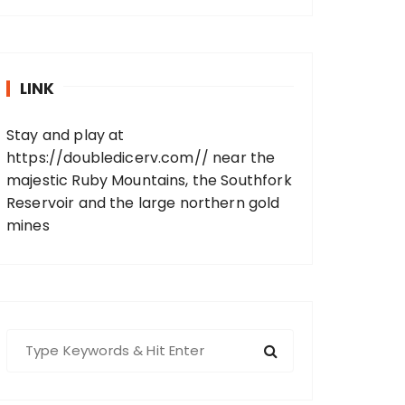
LINK
Stay and play at
https://doubledicerv.com//
near the
majestic Ruby Mountains, the Southfork
Reservoir and the large northern gold
mines
S
e
a