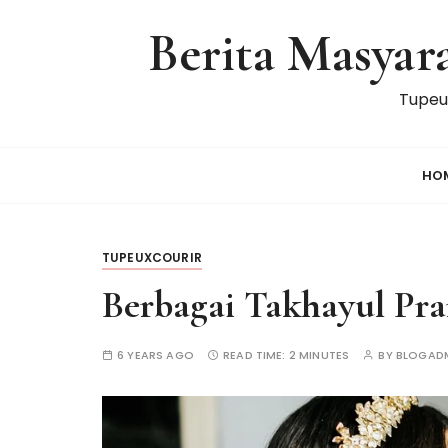
S
Berita Masyara
k
i
p
Tupeu
t
o
c
HO
o
n
t
TUPEUXCOURIR
e
n
Berbagai Takhayul Pr
t
6 YEARS AGO
READ TIME:
2 MINUTES
BY
BLOGAD