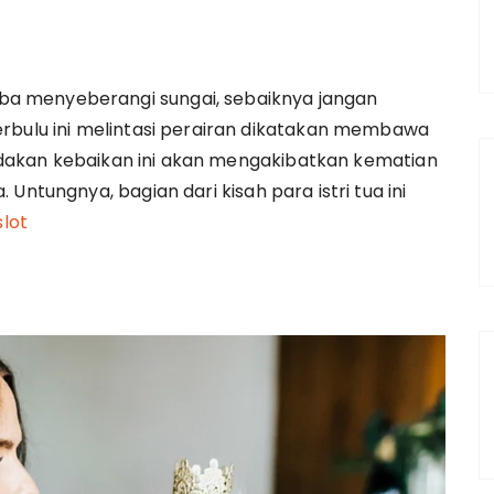
a menyeberangi sungai, sebaiknya jangan
erbulu ini melintasi perairan dikatakan membawa
tindakan kebaikan ini akan mengakibatkan kematian
Untungnya, bagian dari kisah para istri tua ini
slot