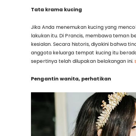
Tata krama kucing
Jika Anda menemukan kucing yang mencob
lakukan itu. Di Prancis, membawa teman b
kesialan. Secara historis, diyakini bahwa 
anggota keluarga tempat kucing itu berada. 
sepertinya telah dilupakan belakangan ini.
Pengantin wanita, perhatikan