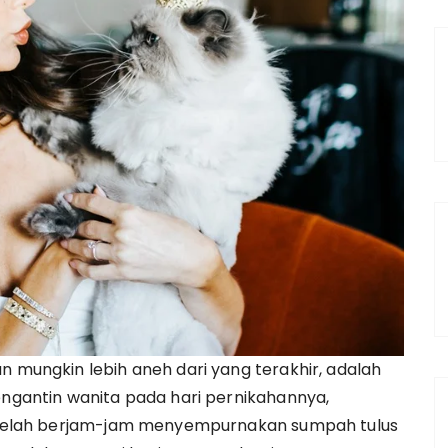
n mungkin lebih aneh dari yang terakhir, adalah
engantin wanita pada hari pernikahannya,
 setelah berjam-jam menyempurnakan sumpah tulus