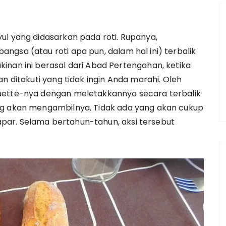
ul yang didasarkan pada roti. Rupanya,
ngsa (atau roti apa pun, dalam hal ini) terbalik
inan ini berasal dari Abad Pertengahan, ketika
n ditakuti yang tidak ingin Anda marahi. Oleh
guette-nya dengan meletakkannya secara terbalik
ng akan mengambilnya. Tidak ada yang akan cukup
par. Selama bertahun-tahun, aksi tersebut