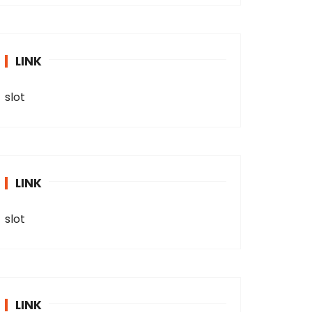
LINK
slot
LINK
slot
LINK