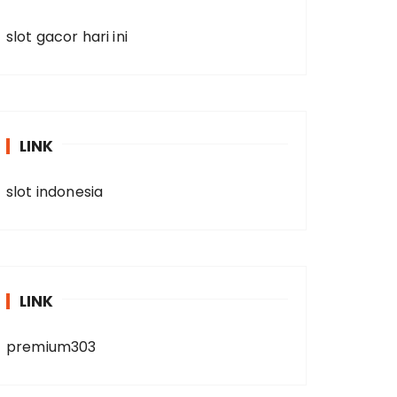
slot gacor hari ini
LINK
slot indonesia
LINK
premium303