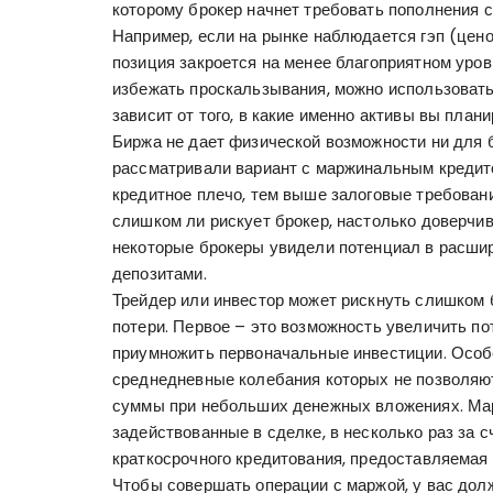
которому брокер начнет требовать пополнения с
Например, если на рынке наблюдается гэп (цено
позиция закроется на менее благоприятном уро
избежать проскальзывания, можно использоват
зависит от того, в какие именно активы вы план
Биржа не дает физической возможности ни для
рассматривали вариант с маржинальным кредит
кредитное плечо, тем выше залоговые требовани
слишком ли рискует брокер, настолько доверчи
некоторые брокеры увидели потенциал в расшир
депозитами.
Трейдер или инвестор может рискнуть слишком 
потери. Первое – это возможность увеличить п
приумножить первоначальные инвестиции. Особе
среднедневные колебания которых не позволяю
суммы при небольших денежных вложениях. Мар
задействованные в сделке, в несколько раз за с
краткосрочного кредитования, предоставляемая
Чтобы совершать операции с маржой, у вас дол