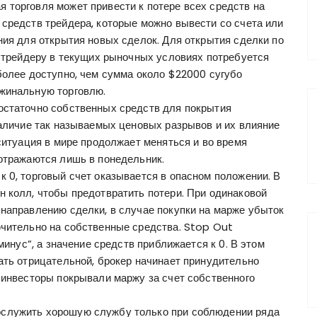
 торговля может привести к потере всех средств на
 средств трейдера, которые можно вывести со счета или
ния для открытия новых сделок. Для открытия сделки по
0 трейдеру в текущих рыночных условиях потребуется
более доступно, чем сумма около $22000 сугубо
ржинальную торговлю.
остаточно собственных средств для покрытия
наличие так называемых ценовых разрывов и их влияние
 ситуация в мире продолжает меняться и во время
 отражаются лишь в понедельник.
 0, торговый счет оказывается в опасном положении. В
н колл, чтобы предотвратить потери. При одинаковой
 направлению сделки, в случае покупки на марже убыток
ючительно на собственные средства. Stop Out
минус”, а значение средств приближается к 0. В этом
ать отрицательной, брокер начинает принудительно
 инвесторы покрывали маржу за счет собственного
ослужить хорошую службу только при соблюдении ряда