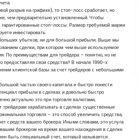
чета.
вой разрыв на графике), то стоп-лосс сработает, но
вне, чем предварительно установленный. Чтобы
ь гарантированные стоп-лоссы. Размер требуемой маржи
ируете инвестировать.
 больших убытков, ни для большой прибыли. Выше мы
ованием сделки, при котором чем выше используемое
я. По преимуществам для трейдера – понятно, но не
во предоставляя свои средства? В начале 1990-х
ении клиентской базы за счет трейдеров с небольшими
большой частью своего капитала и быстро понести
отенциал прибыли в сделках и довольно быстро
нно актуально это при торговле валютами,
т трейдерам зарабатывать в сделках существенные
жинальная торговля – это способ увеличить средства,
чет средств вашего брокера. Иными словами, это услуга
 вашим брокером на время вашего нахождения в сделке.
жен быть специальный счет, который называется