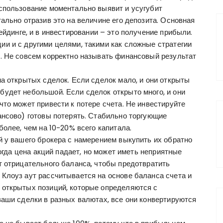
спользование моментально выявит и усугубит
ально отразив это на величине его депозита. Основная
ейдинге, и в инвестировании – это получение прибыли.
и и с другими целями, такими как сложные стратегии
. Не совсем корректно называть финансовый результат
а открытых сделок. Если сделок мало, и они открыты
удет небольшой. Если сделок открыто много, и они
то может привести к потере счета. Не инвестируйте
ансово) готовы потерять. Стабильно торгующие
более, чем на 10-20% всего капитала.
й у вашего брокера с намерением выкупить их обратно
когда цена акций падает, но может иметь неприятные
т отрицательного баланса, чтобы предотвратить
Клоуз аут рассчитывается на основе баланса счета и
 открытых позиций, которые определяются с
ваши сделки в разных валютах, все они конвертируются