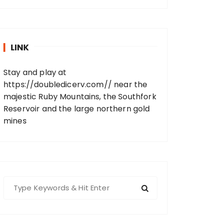
LINK
Stay and play at
https://doubledicerv.com//
near the
majestic Ruby Mountains, the Southfork
Reservoir and the large northern gold
mines
S
e
a