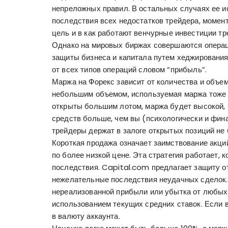
непреложных правил. В остальных случаях ее и
последствия всех недостатков трейдера, момент
цель и в
как работают венчурные инвестиции
тр
Однако на мировых биржах совершаются операци
защиты бизнеса и капитала путем хеджирования
от всех типов операций словом “прибыль”.
Маржа на Форекс зависит от количества и объем
небольшим объемом, используемая маржа тоже б
открыты большим лотом, маржа будет высокой, ч
средств больше, чем вы (психологически и фин
трейдеры держат в залоге открытых позиций не 
Короткая продажа означает заимствование акци
по более низкой цене. Эта стратегия работает, 
последствия. Capital.com предлагает защиту о
нежелательные последствия неудачных сделок. 
нереализованной прибыли или убытка от любых
использованием текущих средних ставок. Если 
в валюту аккаунта.