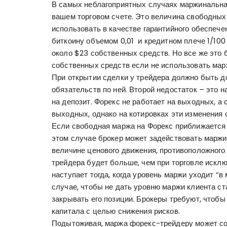
В самых неблагоприятных случаях маржинальная
вашем торговом счете. Это величина свободных
использовать в качестве гарантийного обеспече
биткоину объемом 0,01 и кредитном плече 1/10
около $23 собственных средств. Но все же это 
собственных средств если не использовать ма
При открытии сделки у трейдера должно быть д
обязательств по ней. Второй недостаток – это 
на депозит. Форекс не работает на выходных, а
выходных, однако на котировках эти изменения
Если свободная маржа на Форекс приближается к
этом случае брокер может задействовать маржи
величине ценового движения, противоположного
трейдера будет больше, чем при торговле искл
наступает тогда, когда уровень маржи уходит “в 
случае, чтобы не дать уровню маржи клиента ст
закрывать его позиции. Брокеры требуют, чтобы
капитала с целью снижения рисков.
Подытоживая, маржа форекс-трейдеру может с