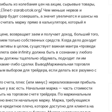
ибыль из колебания цен на акции, сырьевые товары,
://inet-zarabotok.org/
Чем меньше нервов и
дер будет совершать, а значит увеличатся и шансы на
считать маржу прямо в калькуляторе, который я
цене, возвращает заем и получает доход, больший того,
ием только собственных средств. Когда дело доходит
 активы в целом, существует важная мантра «проведи
люта axie infinity
должна быть в сознании у любого
еры должны тщательно обдумать, подходит ли им
 какие-либо сделки. ВыводМаржинальная торговля
ым выбором для трейдера, если делать все разумно с
го счета, плюс (или минус) нереализованная прибыль
ые у вас есть. Начальная маржа — часть стоимости
ыть на торговом счете трейдера. По маржинальным
чно внести начальную маржу. Маржа, требующаяся
 кредитное плечо, которое доступно для клиента на