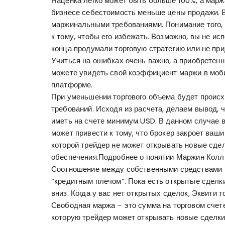
Наценка легко может быть больше 100%, а марж
бизнесе себестоимость меньше цены продажи. 
маржинальными требованиями. Понимание того, ч
к тому, чтобы его избежать. Возможно, вы не и
конца продумали торговую стратегию или не пр
Учиться на ошибках очень важно, а приобретен
можете увидеть свой коэффициент маржи в моб
платформе.
При уменьшении торгового объема будет проис
требований. Исходя из расчета, делаем вывод,
иметь на счете минимум USD. В данном случае в
может привести к тому, что брокер закроет ваши
которой трейдер не может открывать новые сделк
обеспечения.Подробнее о понятии Маржин Колл 
Соотношение между собственными средствами 
“кредитным плечом”. Пока есть открытые сделки,
вниз. Когда у вас нет открытых сделок, Эквити 
Свободная маржа – это сумма на торговом счете
которую трейдер может открывать новые сделки