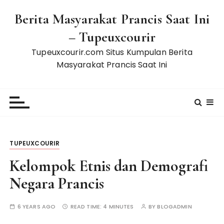
S
Berita Masyarakat Prancis Saat Ini
k
i
– Tupeuxcourir
p
Tupeuxcourir.com Situs Kumpulan Berita
t
Masyarakat Prancis Saat Ini
o
c
o
n
t
e
n
TUPEUXCOURIR
t
Kelompok Etnis dan Demografi
Negara Prancis
6 YEARS AGO
READ TIME:
4 MINUTES
BY
BLOGADMIN