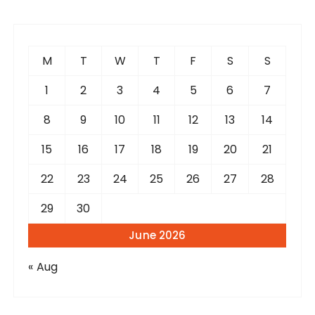
r
c
h
f
M
T
W
T
F
S
S
o
r
1
2
3
4
5
6
7
:
8
9
10
11
12
13
14
15
16
17
18
19
20
21
22
23
24
25
26
27
28
29
30
June 2026
« Aug